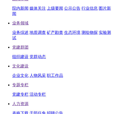
院内新闻
媒体关注
上级要闻
公示公告
行业信息
图片新
闻
业务领域
业务综述
地质调查
矿产勘查
生态环境
测绘物探
实验测
试
党建群团
组织建设
党群动态
文化建设
企业文化
人物风采
职工作品
专题专栏
党建专栏
活动专栏
人力资源
表格下载
干部任免
招聘公告