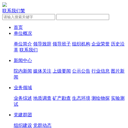
联系我们
繁
首页
单位概况
单位简介
领导致辞
领导班子
组织机构
企业荣誉
历史沿
革
联系我们
新闻中心
院内新闻
媒体关注
上级要闻
公示公告
行业信息
图片新
闻
业务领域
业务综述
地质调查
矿产勘查
生态环境
测绘物探
实验测
试
党建群团
组织建设
党群动态