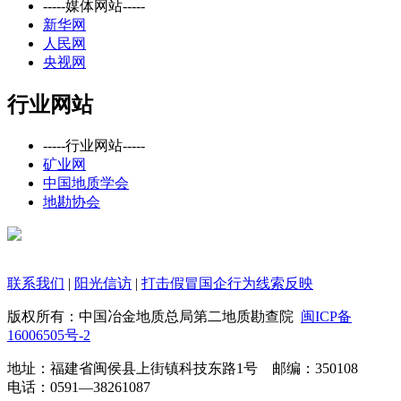
-----媒体网站-----
新华网
人民网
央视网
行业网站
-----行业网站-----
矿业网
中国地质学会
地勘协会
联系我们
|
阳光信访
|
打击假冒国企行为线索反映
版权所有：
中国冶金地质总局第二地质勘查院
闽ICP备
16006505号-2
地址：福建省闽侯县上街镇科技东路1号 邮编：350108
电话：
0591—38261087