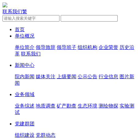
联系我们
繁
首页
单位概况
单位简介
领导致辞
领导班子
组织机构
企业荣誉
历史沿
革
联系我们
新闻中心
院内新闻
媒体关注
上级要闻
公示公告
行业信息
图片新
闻
业务领域
业务综述
地质调查
矿产勘查
生态环境
测绘物探
实验测
试
党建群团
组织建设
党群动态