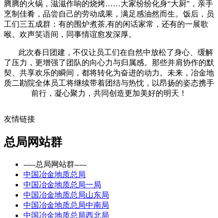
腾腾的火锅，滋滋作响的烧烤……大家纷纷化身“大厨”，亲手
烹制佳肴，品尝自己的劳动成果，满足感油然而生。饭后，员
工们三五成群：有的围炉煮茶,有的闲话家常，还有的一展歌
喉。欢声笑语间，同事情谊愈发深厚。
此次春日团建，不仅让员工们在自然中放松了身心、缓解
了压力，更增强了团队的向心力与归属感。那些并肩协作的默
契、共享欢乐的瞬间，都将转化为奋进的动力。未来，冶金地
质二勘院全体员工将继续带着团结与热忱，以昂扬的姿态携手
前行，凝心聚力，共同创造更加美好的明天！
友情链接
总局网站群
-----总局网站群-----
中国冶金地质总局
中国冶金地质总局一局
中国冶金地质总局山东局
中国冶金地质总局中南局
中国冶金地质总局西北局