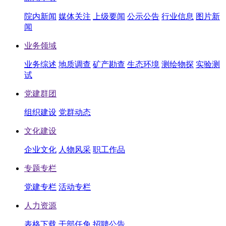
院内新闻
媒体关注
上级要闻
公示公告
行业信息
图片新
闻
业务领域
业务综述
地质调查
矿产勘查
生态环境
测绘物探
实验测
试
党建群团
组织建设
党群动态
文化建设
企业文化
人物风采
职工作品
专题专栏
党建专栏
活动专栏
人力资源
表格下载
干部任免
招聘公告