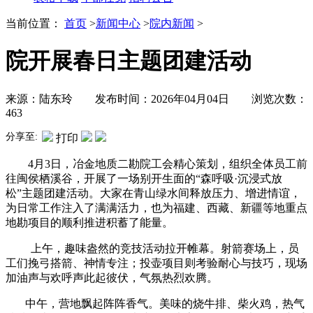
当前位置：
首页
>
新闻中心
>
院内新闻
>
院开展春日主题团建活动
来源：陆东玲 发布时间：2026年04月04日 浏览次数：
463
分享至:
打印
4月3日，冶金地质二勘院工会精心策划，组织全体员工前
往闽侯栖溪谷，开展了一场别开生面的“森呼吸·沉浸式放
松”主题团建活动。大家在青山绿水间释放压力、增进情谊，
为日常工作注入了满满活力，也为福建、西藏、新疆等地重点
地勘项目的顺利推进积蓄了能量。
上午，趣味盎然的竞技活动拉开帷幕。射箭赛场上，员
工们挽弓搭箭、神情专注；投壶项目则考验耐心与技巧，现场
加油声与欢呼声此起彼伏，气氛热烈欢腾。
中午，营地飘起阵阵香气。美味的烧牛排、柴火鸡，热气