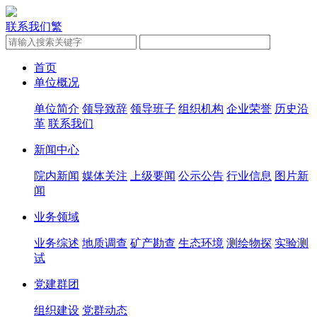
联系我们
繁
首页
单位概况
单位简介
领导致辞
领导班子
组织机构
企业荣誉
历史沿
革
联系我们
新闻中心
院内新闻
媒体关注
上级要闻
公示公告
行业信息
图片新
闻
业务领域
业务综述
地质调查
矿产勘查
生态环境
测绘物探
实验测
试
党建群团
组织建设
党群动态