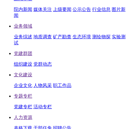
院内新闻
媒体关注
上级要闻
公示公告
行业信息
图片新
闻
业务领域
业务综述
地质调查
矿产勘查
生态环境
测绘物探
实验测
试
党建群团
组织建设
党群动态
文化建设
企业文化
人物风采
职工作品
专题专栏
党建专栏
活动专栏
人力资源
表格下载
干部任免
招聘公告