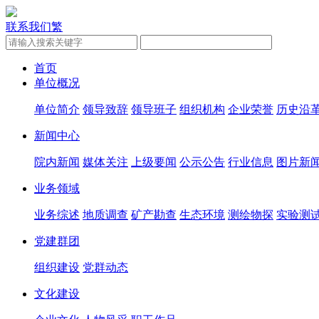
联系我们
繁
首页
单位概况
单位简介
领导致辞
领导班子
组织机构
企业荣誉
历史沿
新闻中心
院内新闻
媒体关注
上级要闻
公示公告
行业信息
图片新
业务领域
业务综述
地质调查
矿产勘查
生态环境
测绘物探
实验测
党建群团
组织建设
党群动态
文化建设