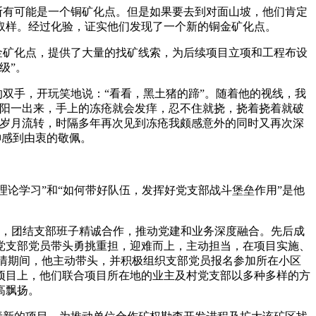
有可能是一个铜矿化点。但是如果要去到对面山坡，他们肯定
取样。经过化验，证实他们发现了一个新的铜金矿化点。
矿化点，提供了大量的找矿线索，为后续项目立项和工程布设
级”。
双手，开玩笑地说：“看看，黑土猪的蹄”。随着他的视线，我
太阳一出来，手上的冻疮就会发痒，忍不住就挠，挠着挠着就破
。岁月流转，时隔多年再次见到冻疮我颇感意外的同时又再次深
神感到由衷的敬佩。
论学习”和“如何带好队伍，发挥好党支部战斗堡垒作用”是他
念，团结支部班子精诚合作，推动党建和业务深度融合。先后成
该党支部党员带头勇挑重担，迎难而上，主动担当，在项目实施、
在疫情期间，他主动带头，并积极组织支部党员报名参加所在小区
项目上，他们联合项目所在地的业主及村党支部以多种多样的方
高飘扬。