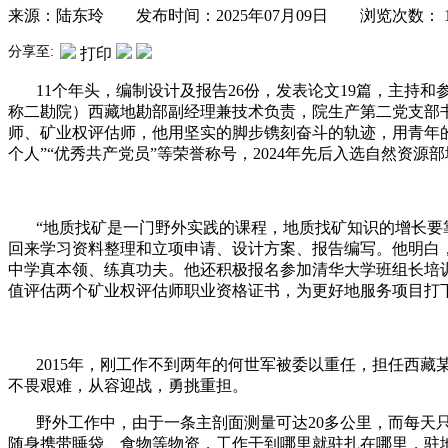
来源：陆东玲 发布时间：2025年07月09日 浏览次数：
分享至:
打印
11个年头，编制设计及报告26份，发表论文19篇，主持和
称二勘院）西藏地勘部副经理兼技术负责，院生产第二党支部
师、矿业权评估师，他用坚实的脚步镌刻奋斗的轨迹，用青年的
个人”“优秀共产党员”等荣誉称号，2024年先后入选自然资
“地质找矿是一门野外实践的课程，地质找矿知识的增长要靠
回来学习资料整理和立项申请、设计方案、报告编写。他明白
中学真本领、练真功夫。他还积极报名参加清华大学班组长培
值评估两个矿业权评估师职业资格证书，为更好地服务项目打
2015年，刚工作不到两年的何世军被委以重任，担任西藏
不畏艰难，从容迎战，勇挑重担。
野外工作中，由于一条主剖面测量可达20多公里，而每天只
随身携带睡袋、食物等物资，工作干到哪里就驻扎在哪里，驻地海