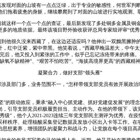
发现对面的山坡有一点点泛绿，出于专业的敏感性，何世军判断
他们拖着疲惫的身躯，继续攀爬到了对面的山坡进行实地观测、
就这样一个点一个点的查证，最后新发现了多处铜多金属及铜金
多的地质依据。最终该项目野外验收获评总局专家组评审“优秀
问到他很久没来西藏了，在这边还适应吗？他伸出一双黝黑臃肿的
叶，红中泛紫，紫中带黑。他笑着说，“西藏早晚温差大，中午
说完后，他又投入到紧张的工作中，似乎已忘记冻疮带来的疼痛
缺氧不缺精神”、“艰苦不怕吃苦”、“海拔高境界更高”的西藏精
凝聚合力，做好支部“领头雁”
涉及部门多，业务范围不一，“怎样带领支部党员有效开展政治理
”的联动效应，秉承“融入中心抓党建、抓好党建促发展”的理
范岗，引导支部党员积极履责担当、主动作为。在他的带领下，
级”，他个人2021-2023连续三年党支部民主测评为优秀。
采样秩序、处理核酸采集登记数据及发放小区出入卡等工作。在
治思想素养，增强团队的凝聚力和战斗力，让党旗在每个项目高