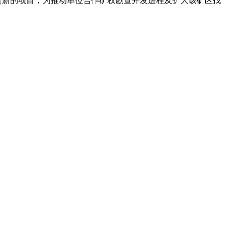
新的项目，为推动单位合作矿权勘查开发进程及扩大该矿区找