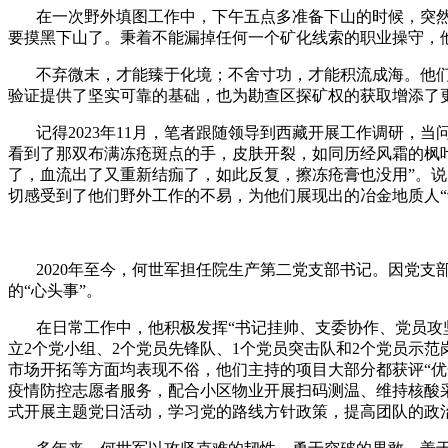
在一次野外填图工作中，下午五点多准备下山的时候，突然
要摸黑下山了。秉着不能漏掉任何一个矿化线索的职业操守，
不弃微末，才能臻于化境；不舍寸功，才能积流成海。他们
验证提供了坚实可靠的基础，也为勘查区探矿权的获取增添了更
记得2023年11月，笔者跟随领导到西藏开展工作调研，当
看到了那双布满冻疮斑点的手，皮肤开裂，如同历经风霜的枫
了，血流出了又重新结痂了，如此反复，擦冻疮膏也没用”。
切感受到了他们野外工作的不易，为他们展现出的冶金地质人“
2020年至今，何世军担任院生产第二党支部书记。因党支部
的“心头事”。
在日常工作中，他积极发挥“书记挂帅、支委协作、党员攻坚
立2个党小组、2个党员先锋队、1个党员突击队和2个党员示
市场开拓等方面均表现不俗，他们主持的项目大部分都获评“优秀
疫情防控志愿者服务，配合小区物业开展扫码测温、维持核酸
式开展主题党日活动，学习党的路线方针政策，提高团队的政