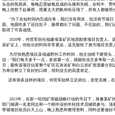
头垒的简易床。每晚忍受缺氧造成的头痛和失眠，在牦牛、野
晚上突然下起暴雨，雨量太大把帆布给压塌了，所有人都被雨
“为了在短时间内完成任务，我们没有周末，也没有节假日，
面。泡面吃多了还拉肚子，肠胃都出了问题。不仅如此，我们
取得了可喜成绩。
2020年，何世军担任福建省某矿区地质勘查项目负责人。
采矿证上，但给出的时间非常紧迫，这无疑给了身为项目负责
为尽快熟悉项目及缩减野外工作时间，他主动啃下硬骨头，关
说：“我们每天多干一点，多抓紧一点，就能给业主多争取一点
月，最终该项目估算整个矿区石灰岩矿和白云岩矿资源量分别
为单位树立了良好的口碑，得到业主的高度肯定。
还有很多这样的项目，何世军始终立足岗位，攻坚克难，在
2023年，在新一轮找矿突破战略行动的号召下，身兼某矿
部门抽调一名老同志和一个刚毕业的年轻技术员辅助参与。顶
带领项目组员白天上山，晚上熟悉和整理资料，同时还要做好