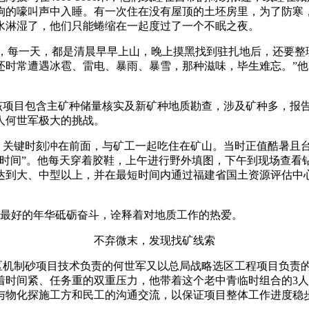
狗的嚎叫声中入睡。有一次住在没有屋顶的土坯房里，为了防寒
水淋湿了，他们只能蜷缩在一起度过了一个不眠之夜。
每一天，都是清晨早早上山，晚上摸黑找到驻扎地后，还要整
还时常遭遇冰雹、雷电、暴雨、暴雪，那种滋味，毕生难忘。”他
该项目包含主矿种储量核实及新矿种地质勘查，涉及矿种多，报
人何世军极大的挑战。
键时刻冲在前面，与矿工一起吃住在矿山。当时正值酷暑且台
时间”。他每天穿着胶鞋，上午进行野外填图，下午到现场查看
达到大、中型以上，并在最短时间内通过福建省国土资源评估中
最好的年华砥砺奋斗，诠释着对地质工作的热爱。
不弃微末，发现找矿线索
区机制砂项目技术负责的何世军又以总局战略选区工程项目负责的
着时间紧、任务重的双重压力，他带着这个老中青临时组合的3
与物化探施工方和民工的沟通交流，以保证项目整体工作进度稳