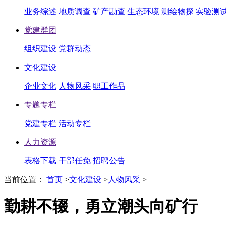
业务综述
地质调查
矿产勘查
生态环境
测绘物探
实验测
党建群团
组织建设
党群动态
文化建设
企业文化
人物风采
职工作品
专题专栏
党建专栏
活动专栏
人力资源
表格下载
干部任免
招聘公告
当前位置：
首页
>
文化建设
>
人物风采
>
勤耕不辍，勇立潮头向矿行