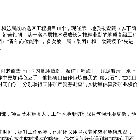
和总局战略选区工程项目18个，现任第二地质勘查院（以下简
，刻苦钻研，从一名基层技术员成长为技精业勤的地质高级工程
）“青年岗位能手”，多次被二局（集团）和二勘院授予“先进
。
跟老前辈上山学习地质填图、探矿工程施工、现场编录，晚上
中更加得心应手。他把项目当作锤炼自我的“磨刀石”，在项目
时间自学，分别取得固体矿产资源勘查与实物量估算及矿业权价
南部，项目技术难度大，工作区地形切割深且气候环境复杂，他
走时间，提升工作效率，他和组员用马拉着帐篷和锅碗瓢盆，
在藏族群众放牛临时搭建的帐篷，偶尔运气好会遇到藏族群众用石