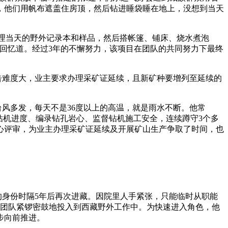
，他们用帆布遮盖住房顶，然后钻进睡袋睡在地上，没想到当天
理当天的野外记录本和样品，然后搭帐篷、铺床、烧水煮泡
回忆道。经过3年的不懈努力，该项目在团队的共同努力下最终
告难度大，业主要求办理采矿证延续，且新矿种要增列至延续的
风多发，每天不是36度以上的高温，就是雨水不断。他常
钻机进度、编录钻孔岩心、监督钻机施工安全，连续蹲守3个多
心评审，为业主办理采矿证延续及开展矿山生产争取了时间，也
身份时隔5年后再次进藏。因院里人手紧张，只能临时从职能
人团队紧锣密鼓地投入到西藏野外工作中。为快速进入角色，他
步向前推进。