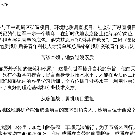
1676
参与了中调局区矿调项目、环境地质调查项目、社会矿产勘查项目
书记的何世军一步一个脚印，在新时代地勘之路上始终坚守岗位
担当擦亮青春的底色。他荣获总局“优秀共产党员”、二局（集团
源部地质找矿后备青年科技人才清单和总局铬矿找矿突破青年突击队
苦练本领，锤炼过硬素质
野外长期的锻炼和积累”，这是何世军提升自我的宗旨。他白天
，只有不断学习摸索，提高自身专业技术水平，才能在今后的工作
训班和系统内的各类学习培训，全方位提升业务水平，利用业余
下了良好的理论基础和专业技术支撑。
从容迎战，勇挑项目重担
某地区地质矿产综合调查项目的技术副负责人，该项目位于西藏
能测1-2公里，加之山路狭窄，车辆无法通行，为了节省来回行
拔均在4000-5000米，他们或睡在自带的简易帐篷，或睡