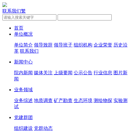
联系我们
繁
首页
单位概况
单位简介
领导致辞
领导班子
组织机构
企业荣誉
历史沿
革
联系我们
新闻中心
院内新闻
媒体关注
上级要闻
公示公告
行业信息
图片新
闻
业务领域
业务综述
地质调查
矿产勘查
生态环境
测绘物探
实验测
试
党建群团
组织建设
党群动态