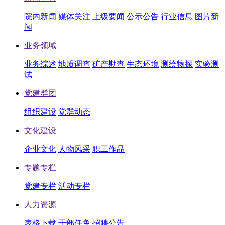
院内新闻
媒体关注
上级要闻
公示公告
行业信息
图片新
闻
业务领域
业务综述
地质调查
矿产勘查
生态环境
测绘物探
实验测
试
党建群团
组织建设
党群动态
文化建设
企业文化
人物风采
职工作品
专题专栏
党建专栏
活动专栏
人力资源
表格下载
干部任免
招聘公告