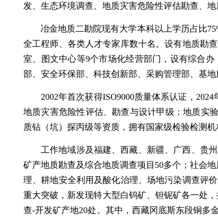
发、生态环境调查、地质灾害危险性评估勘查、地
冶金地质二勘院现有大学本科
以上学历占比
75
全工程师、各类人才专家库数十名
。设有地质勘查
室、图文中心等
9个市场化经营部门，设有综合办
部、安全环保部、科技创新部、
采购管理部、基地
2002年首次获得ISO9000质量体系认证，2024
地质灾害危险性评估、勘查与设计甲级；地质实
质钻（坑）探
丙级等资质，拥有国家级检验检测机
工作地域涉及福建、西藏、新疆、广西、贵州
矿产地质勘查及综合地质调查项目
50多个
；
社会地
理、耕地安全利用及酸化治理、场地污染调查评价
重大突破，新发现特大型白钨矿、钽铌矿各一处，
查
-开发矿产地
20处。其中，西藏冈底斯东段铜多