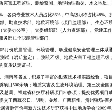
质灾害工程监理、测绘监测、地球物理勘探、水文地质、
%
，各类专业技术人员
占比
86%，
中高级职称
占比
48%
部、勘查技术部、地质环境部（项目监理部）、生态环
（党委办公室）、党委组织部（人力资源部）、党建工
服务部11个职能管理部门。
年
5月份质量管理、环境管理、职业健康安全管理三体系
验测试（岩矿鉴定）、测绘乙级
、地质灾害工程监理乙级
构资质认定证书。
、湖南等省区，积累了丰富的勘查技术和实践经验，项
质项目
500余项
；地质灾害及生态环境治理、第三次全国
及总局、福建省科技厅
科研项目
50多项
；
提交优秀项目
提交了
西藏努日、明则、羌堆、广西梧州、贵州猪场
-百
金属资源评价与新方法技术研究获得中国地质学会“2009