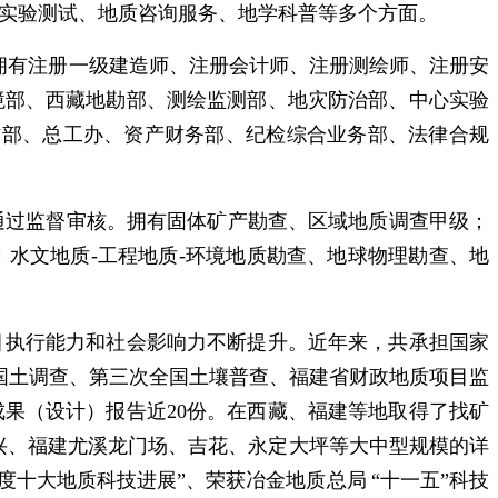
实验测试、地质咨询服务、地学科普等多个方面。
。拥有注册一级建造师、注册会计师、注册测绘师、注册安
境部、西藏地勘部、测绘监测部、地灾防治部、中心实验
作部、总工办、资产财务部、纪检综合业务部、法律合规
通过监督
审核。拥有固体矿产勘查、区域地质调查甲级；
；水文地质
-工程地质-环境地质勘查、地球物理勘查、地
目执行能力和社会影响力不断提升
。近年来，共承担国家
国土调查、第三次全国土壤普查、福建省财政地质项目监
成果（设计）报告近
20份
。在西藏、福建等地取得了找矿
兴、福建尤溪龙门场、吉花、永定大坪等
大中型规模的详
年度十大地质科技进展”、荣获冶金地质
总局
“十一五”科技