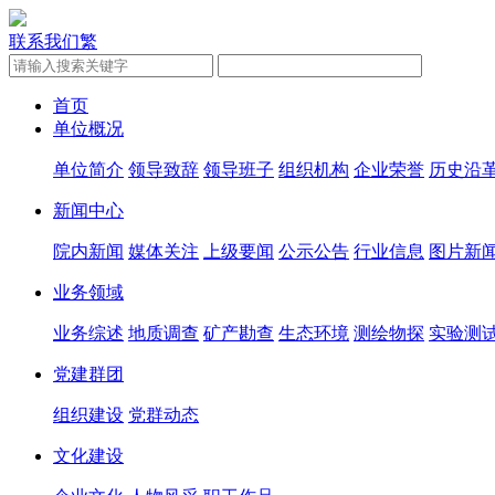
联系我们
繁
首页
单位概况
单位简介
领导致辞
领导班子
组织机构
企业荣誉
历史沿
新闻中心
院内新闻
媒体关注
上级要闻
公示公告
行业信息
图片新
业务领域
业务综述
地质调查
矿产勘查
生态环境
测绘物探
实验测
党建群团
组织建设
党群动态
文化建设