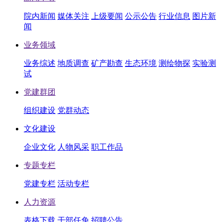
院内新闻
媒体关注
上级要闻
公示公告
行业信息
图片新
闻
业务领域
业务综述
地质调查
矿产勘查
生态环境
测绘物探
实验测
试
党建群团
组织建设
党群动态
文化建设
企业文化
人物风采
职工作品
专题专栏
党建专栏
活动专栏
人力资源
表格下载
干部任免
招聘公告