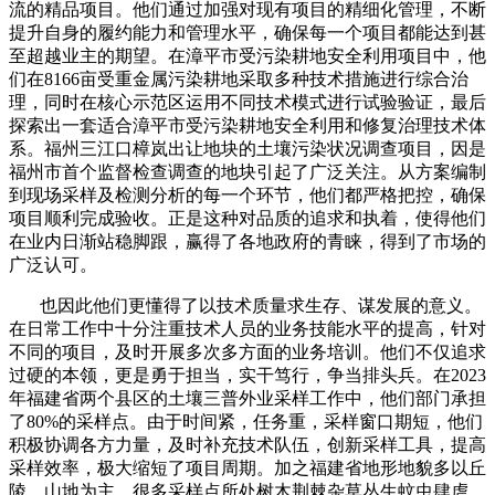
流的精品项目。他们通过加强对现有项目的精细化管理，不断
提升自身的履约能力和管理水平，确保每一个项目都能达到甚
至超越业主的期望。在漳平市受污染耕地安全利用项目中，他
们在8166亩受重金属污染耕地采取多种技术措施进行综合治
理，同时在核心示范区运用不同技术模式进行试验验证，最后
探索出一套适合漳平市受污染耕地安全利用和修复治理技术体
系。福州三江口樟岚出让地块的土壤污染状况调查项目，因是
福州市首个监督检查调查的地块引起了广泛关注。从方案编制
到现场采样及检测分析的每一个环节，他们都严格把控，确保
项目顺利完成验收。正是这种对品质的追求和执着，使得他们
在业内日渐站稳脚跟，赢得了各地政府的青睐，得到了市场的
广泛认可。
也因此他们更懂得了以技术质量求生存、谋发展的意义。
在日常工作中十分注重技术人员的业务技能水平的提高，针对
不同的项目，及时开展多次多方面的业务培训。他们不仅追求
过硬的本领，更是勇于担当，实干笃行，争当排头兵。在2023
年福建省两个县区的土壤三普外业采样工作中，他们部门承担
了80%的采样点。由于时间紧，任务重，采样窗口期短，他们
积极协调各方力量，及时补充技术队伍，创新采样工具，提高
采样效率，极大缩短了项目周期。加之福建省地形地貌多以丘
陵、山地为主，很多采样点所处树木荆棘杂草丛生蚊虫肆虐，