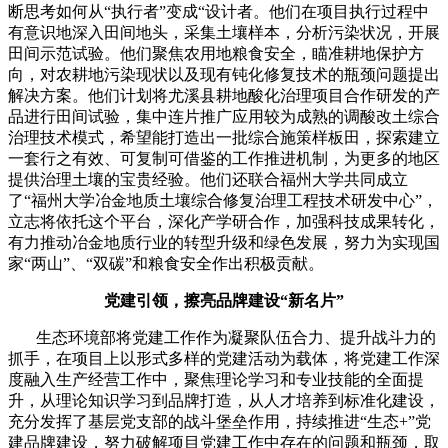
断思考如何从“执行者”变成“设计者。他们在项目执行过程中
有意识地深入田间地头，采集土壤样本，分析污染状况，开展
田间示范试验。他们聚焦农用地粮食安全，瞄准耕地保护方
向，对农耕地污染现状以及现有钝化修复技术的瓶颈问题提出
解决方案。他们计划将尤溪县耕地酸化治理项目合作研发的产
品进行田间试验，集中连片推广应用较为成熟的调酸改土综合
治理技术模式，希望能打造出一批综合施策样板田，探索建立
一套行之有效、可复制可借鉴的工作推进机制，为更多的地区
提供治理土壤的宝贵经验。他们还联合福州大学共同成立
了“福州大学冶金地质土壤综合修复治理工程技术研发中心”，
立志将依托这个平台，深化产学研合作，加强科技成果转化，
有力推动冶金地质行业的转型升级和绿色发展，努力为实现国
家“两山”、“双碳”和粮食安全作出积极贡献。
党建引领，擦亮品牌建设
“新名片”
生态环境部将党建工作作为凝聚队伍合力、提升战斗力的
抓手，在项目上以形式多样的党建活动为载体，将党建工作深
度融入生产经营工作中，聚焦理论学习和专业技能的全面提
升，从理论知识学习到品牌打造，从人才培养到标准化建设，
充分发挥了基层党支部的战斗堡垒作用，持续推进“生态+”党
建品牌建设，努力破解项目党建工作中存在的问题和瓶颈，取