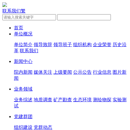
联系我们
繁
首页
单位概况
单位简介
领导致辞
领导班子
组织机构
企业荣誉
历史沿
革
联系我们
新闻中心
院内新闻
媒体关注
上级要闻
公示公告
行业信息
图片新
闻
业务领域
业务综述
地质调查
矿产勘查
生态环境
测绘物探
实验测
试
党建群团
组织建设
党群动态