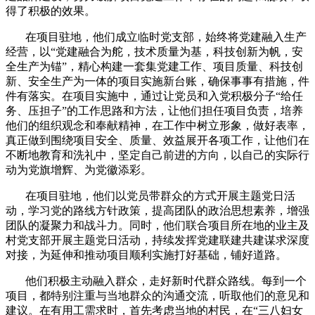
得了积极的效果。
在项目驻地，他们成立临时党支部，始终将党建融入生产
经营，以“党建融合为舵，技术质量为基，科技创新为帆，安
全生产为锚”，精心构建一套集党建工作、项目质量、科技创
新、安全生产为一体的项目实施新台账，确保事事有措施，件
件有落实。在项目实施中，通过让党员和入党积极分子“给任
务、压担子”的工作思路和方法，让他们担任项目负责，培养
他们的组织观念和奉献精神，在工作中树立形象，做好表率，
真正做到围绕项目安全、质量、效益展开各项工作，让他们在
不断地教育和洗礼中，坚定自己前进的方向，以自己的实际行
动为党旗增辉、为党徽添彩。
在项目驻地，他们以党员带群众的方式开展主题党日活
动，学习党的路线方针政策，提高团队的政治思想素养，增强
团队的凝聚力和战斗力。同时，他们联合项目所在地的业主及
村党支部开展主题党日活动，持续发挥党建联建共建谋求深度
对接，为延伸和推动项目顺利实施打好基础，铺好道路。
他们积极主动融入群众，走好新时代群众路线。每到一个
项目，都特别注重与当地群众的沟通交流，听取他们的意见和
建议。在有用工需求时，首先考虑当地的村民，在“三八妇女