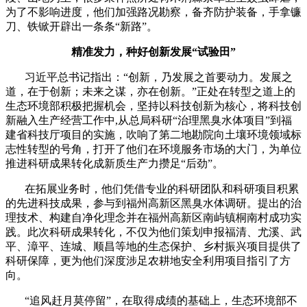
为了不影响进度，他们加强路况勘察，备齐防护装备，手拿镰
刀、铁锨开辟出一条条“新路”。
精准发力，种好创新发展
“试验田”
习近平总书记指出：“创新，乃发展之首要动力。发展之
道，在于创新；未来之谋，亦在创新。”正处在转型之道上的
生态环境部积极把握机会，坚持以科技创新为核心，将科技创
新融入生产经营工作中,从总局科研“治理黑臭水体项目”到福
建省科技厅项目的实施，吹响了第二地勘院向土壤环境领域标
志性转型的号角，打开了他们在环境服务市场的大门，为单位
推进科研成果转化成新质生产力攒足“后劲”。
在拓展业务时，他们凭借专业的科研团队和科研项目积累
的先进科技成果，参与到福州高新区黑臭水体调研。提出的治
理技术、构建自净化理念并在福州高新区南屿镇桐南村成功实
践。此次科研成果转化，不仅为他们策划申报福清、尤溪、武
平、漳平、连城、顺昌等地的生态保护、乡村振兴项目提供了
科研保障，更为他们深度涉足农耕地安全利用项目指引了方
向。
“追风赶月莫停留”，在取得成绩的基础上，生态环境部不