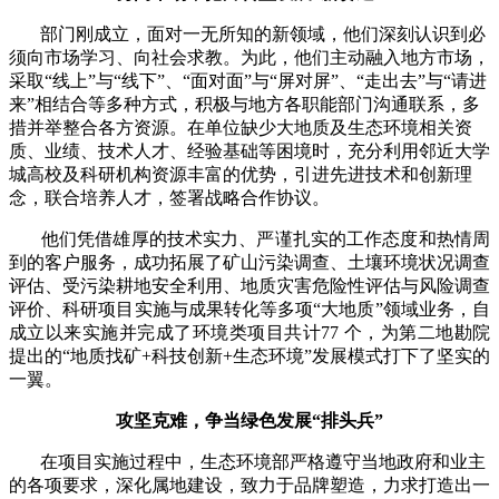
部门刚成立，面对一无所知的新领域，他们深刻认识到必
须向市场学习、向社会求教。为此，他们主动融入地方市场，
采取“线上”与“线下”、“面对面”与“屏对屏”、“走出去”与“请进
来”相结合等多种方式，积极与地方各职能部门沟通联系，多
措并举整合各方资源。在单位缺少大地质及生态环境相关资
质、业绩、技术人才、经验基础等困境时，充分利用邻近大学
城高校及科研机构资源丰富的优势，引进先进技术和创新理
念，联合培养人才，签署战略合作协议。
他们凭借雄厚的技术实力、严谨扎实的工作态度和热情周
到的客户服务，成功拓展了矿山污染调查、土壤环境状况调查
评估、受污染耕地安全利用、地质灾害危险性评估与风险调查
评价、科研项目实施与成果转化等多项“大地质”领域业务，自
成立以来实施并完成了环境类项目共计77 个，为第二地勘院
提出的“地质找矿+科技创新+生态环境”发展模式打下了坚实的
一翼。
攻坚克难，争当绿色发展
“排头兵”
在项目实施过程中，生态环境部严格遵守当地政府和业主
的各项要求，深化属地建设，致力于品牌塑造，力求打造出一