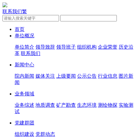
联系我们
繁
首页
单位概况
单位简介
领导致辞
领导班子
组织机构
企业荣誉
历史沿
革
联系我们
新闻中心
院内新闻
媒体关注
上级要闻
公示公告
行业信息
图片新
闻
业务领域
业务综述
地质调查
矿产勘查
生态环境
测绘物探
实验测
试
党建群团
组织建设
党群动态