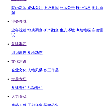
院内新闻
媒体关注
上级要闻
公示公告
行业信息
图片新
闻
业务领域
业务综述
地质调查
矿产勘查
生态环境
测绘物探
实验测
试
党建群团
组织建设
党群动态
文化建设
企业文化
人物风采
职工作品
专题专栏
党建专栏
活动专栏
人力资源
表格下载
干部任免
招聘公告