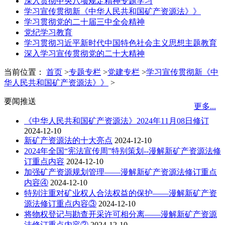
深入贯彻中央八项规定精神专题学习
学习宣传贯彻新《中华人民共和国矿产资源法》》
学习贯彻党的二十届三中全会精神
党纪学习教育
学习贯彻习近平新时代中国特色社会主义思想主题教育
深入学习宣传贯彻党的二十大精神
当前位置：
首页
>
专题专栏
>
党建专栏
>
学习宣传贯彻新《中
华人民共和国矿产资源法》》
>
要闻推送
更多...
《中华人民共和国矿产资源法》2024年11月08日修订
2024-12-10
新矿产资源法的十大亮点
2024-12-10
2024年全国“宪法宣传周”特别策划--漫解新矿产资源法修
订重点内容
2024-12-10
加强矿产资源规划管理——漫解新矿产资源法修订重点
内容④
2024-12-10
特别注重对矿业权人合法权益的保护——漫解新矿产资
源法修订重点内容③
2024-12-10
将物权登记与勘查开采许可相分离——漫解新矿产资源
法修订重点内容②
2024-12-10