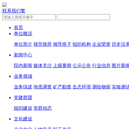
联系我们
繁
首页
单位概况
单位简介
领导致辞
领导班子
组织机构
企业荣誉
历史沿
新闻中心
院内新闻
媒体关注
上级要闻
公示公告
行业信息
图片新
业务领域
业务综述
地质调查
矿产勘查
生态环境
测绘物探
实验测
党建群团
组织建设
党群动态
文化建设