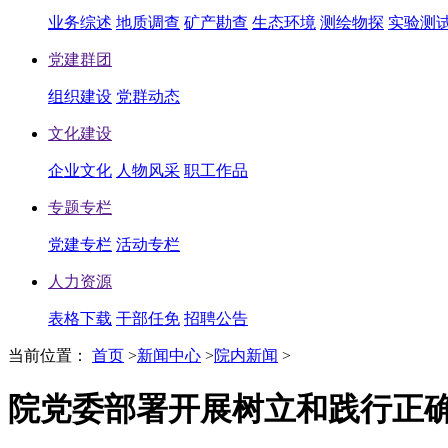
业务综述
地质调查
矿产勘查
生态环境
测绘物探
实验测
党建群团
组织建设
党群动态
文化建设
企业文化
人物风采
职工作品
专题专栏
党建专栏
活动专栏
人力资源
表格下载
干部任免
招聘公告
当前位置：
首页
>
新闻中心
>
院内新闻
>
院党委部署开展树立和践行正