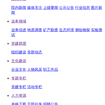
院内新闻
媒体关注
上级要闻
公示公告
行业信息
图片新
闻
业务领域
业务综述
地质调查
矿产勘查
生态环境
测绘物探
实验测
试
党建群团
组织建设
党群动态
文化建设
企业文化
人物风采
职工作品
专题专栏
党建专栏
活动专栏
人力资源
表格下载
干部任免
招聘公告