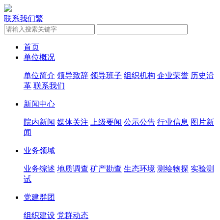
联系我们
繁
首页
单位概况
单位简介
领导致辞
领导班子
组织机构
企业荣誉
历史沿
革
联系我们
新闻中心
院内新闻
媒体关注
上级要闻
公示公告
行业信息
图片新
闻
业务领域
业务综述
地质调查
矿产勘查
生态环境
测绘物探
实验测
试
党建群团
组织建设
党群动态