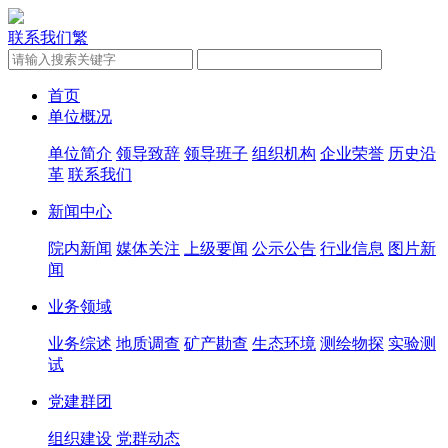
联系我们
繁
首页
单位概况
单位简介
领导致辞
领导班子
组织机构
企业荣誉
历史沿
革
联系我们
新闻中心
院内新闻
媒体关注
上级要闻
公示公告
行业信息
图片新
闻
业务领域
业务综述
地质调查
矿产勘查
生态环境
测绘物探
实验测
试
党建群团
组织建设
党群动态