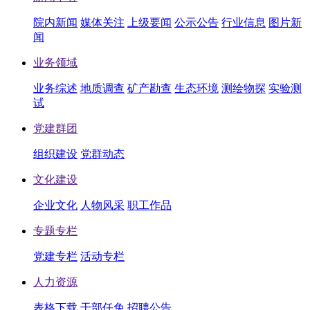
院内新闻
媒体关注
上级要闻
公示公告
行业信息
图片新
闻
业务领域
业务综述
地质调查
矿产勘查
生态环境
测绘物探
实验测
试
党建群团
组织建设
党群动态
文化建设
企业文化
人物风采
职工作品
专题专栏
党建专栏
活动专栏
人力资源
表格下载
干部任免
招聘公告