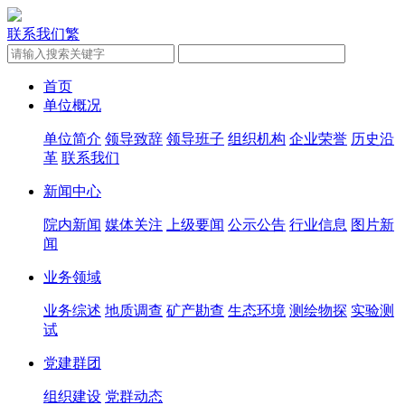
联系我们
繁
首页
单位概况
单位简介
领导致辞
领导班子
组织机构
企业荣誉
历史沿
革
联系我们
新闻中心
院内新闻
媒体关注
上级要闻
公示公告
行业信息
图片新
闻
业务领域
业务综述
地质调查
矿产勘查
生态环境
测绘物探
实验测
试
党建群团
组织建设
党群动态