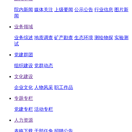
院内新闻
媒体关注
上级要闻
公示公告
行业信息
图片新
闻
业务领域
业务综述
地质调查
矿产勘查
生态环境
测绘物探
实验测
试
党建群团
组织建设
党群动态
文化建设
企业文化
人物风采
职工作品
专题专栏
党建专栏
活动专栏
人力资源
表格下载
干部任免
招聘公告