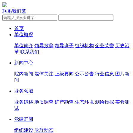
联系我们
繁
首页
单位概况
单位简介
领导致辞
领导班子
组织机构
企业荣誉
历史沿
革
联系我们
新闻中心
院内新闻
媒体关注
上级要闻
公示公告
行业信息
图片新
闻
业务领域
业务综述
地质调查
矿产勘查
生态环境
测绘物探
实验测
试
党建群团
组织建设
党群动态