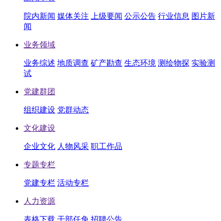
院内新闻
媒体关注
上级要闻
公示公告
行业信息
图片新
闻
业务领域
业务综述
地质调查
矿产勘查
生态环境
测绘物探
实验测
试
党建群团
组织建设
党群动态
文化建设
企业文化
人物风采
职工作品
专题专栏
党建专栏
活动专栏
人力资源
表格下载
干部任免
招聘公告