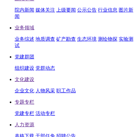
院内新闻
媒体关注
上级要闻
公示公告
行业信息
图片新
闻
业务领域
业务综述
地质调查
矿产勘查
生态环境
测绘物探
实验测
试
党建群团
组织建设
党群动态
文化建设
企业文化
人物风采
职工作品
专题专栏
党建专栏
活动专栏
人力资源
表格下载
干部任免
招聘公告