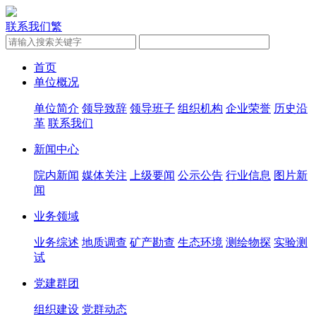
联系我们
繁
首页
单位概况
单位简介
领导致辞
领导班子
组织机构
企业荣誉
历史沿
革
联系我们
新闻中心
院内新闻
媒体关注
上级要闻
公示公告
行业信息
图片新
闻
业务领域
业务综述
地质调查
矿产勘查
生态环境
测绘物探
实验测
试
党建群团
组织建设
党群动态